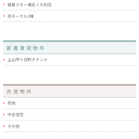
猿倉スキー場近くの別荘
売モーテル2棟
新着賃貸物件
上山市十日町テナント
売買物件
売地
中古住宅
その他