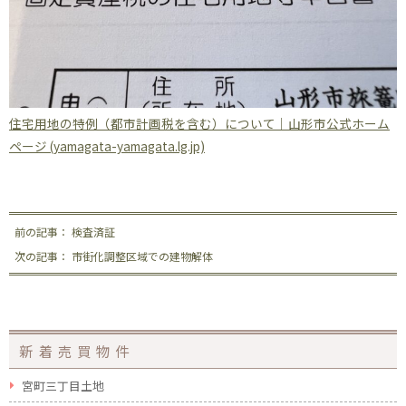
住宅用地の特例（都市計画税を含む）について｜山形市公式ホーム
ページ (yamagata-yamagata.lg.jp)
前の記事： 検査済証
次の記事： 市街化調整区域での建物解体
新着売買物件
宮町三丁目土地