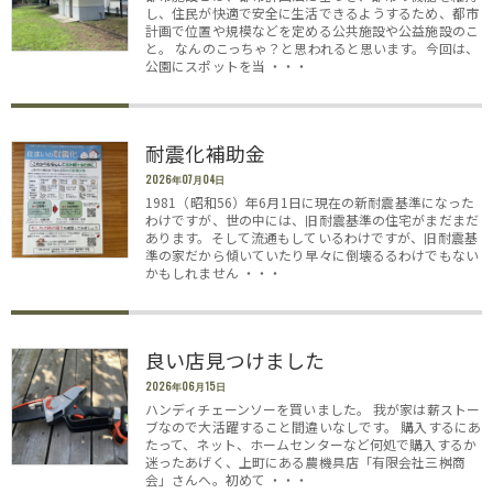
し、住民が快適で安全に生活できるようするため、都市
計画で位置や規模などを定める公共施設や公益施設のこ
と。 なんのこっちゃ？と思われると思います。今回は、
公園にスポットを当 ・・・
耐震化補助金
2026年07月04日
1981（昭和56）年6月1日に現在の新耐震基準になった
わけですが、世の中には、旧耐震基準の住宅がまだまだ
あります。そして流通もしているわけですが、旧耐震基
準の家だから傾いていたり早々に倒壊るるわけでもない
かもしれません ・・・
良い店見つけました
2026年06月15日
ハンディチェーンソーを買いました。 我が家は薪ストー
ブなので大活躍すること間違いなしです。 購入するにあ
たって、ネット、ホームセンターなど何処で購入するか
迷ったあげく、上町にある農機具店「有限会社三桝商
会」さんへ。初めて ・・・