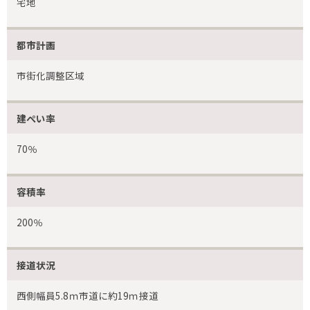
宅地
都市計画
市街化調整区域
建ぺい率
70％
容積率
200％
接道状況
西側幅員5.8ｍ市道に約19ｍ接道