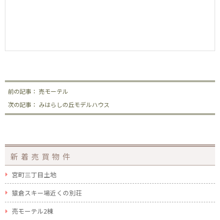
前の記事： 売モーテル
次の記事： みはらしの丘モデルハウス
新着売買物件
宮町三丁目土地
猿倉スキー場近くの別荘
売モーテル2棟